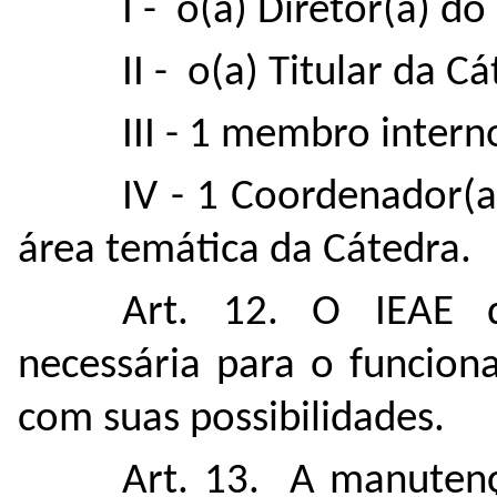
I - o(a) Diretor(a) d
II - o(a) Titular da C
III - 1 membro inter
IV - 1 Coordenador(a
área temática da Cátedra.
Art. 12. O IEAE di
necessária para o funcion
com suas possibilidades.
Art. 13. A manutenç