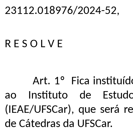
23112.018976/2024-52,
R E S O L V E
Art. 1º Fica institu
ao Instituto de Estud
(IEAE/UFSCar), que será r
de Cátedras da UFSCar.