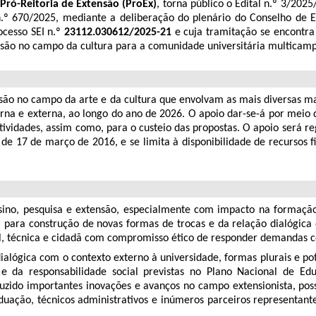
Pró-Reitoria de Extensão (ProEx)
, torna público o Edital n.º 3/202
.º 670/2025, mediante a deliberação do plenário do Conselho de E
ocesso SEI n.º
23112.030612/2025-21
e cuja tramitação se encontra
ensão no campo da cultura para a comunidade universitária multicamp
nsão no campo da arte e da cultura que envolvam as mais diversas ma
rna e externa, ao longo do ano de 2026. O apoio dar-se-á por meio
tividades, assim como, para o custeio das propostas. O apoio será re
e 17 de março de 2016, e se limita à disponibilidade de recursos fi
ensino, pesquisa e extensão, especialmente com impacto na formaçã
ara construção de novas formas de trocas e da relação dialógica e
al, técnica e cidadã com compromisso ético de responder demandas c
dialógica com o contexto externo à universidade, formas plurais e po
 da responsabilidade social previstas no Plano Nacional de Ed
zido importantes inovações e avanços no campo extensionista, poss
uação, técnicos administrativos e inúmeros parceiros representan