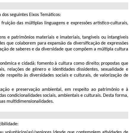
 dos seguintes Eixos Temáticos:
ruição das múltiplas linguagens e expressões artístico-culturais,
 e patrimônios materiais e imateriais, tangíveis ou intangíveis
ades que colaborem para expansão da diversificação de expressões
rização de saberes e da diversidade que compõem a múltipla cultura
econômica e cidadã; fomento à cultura como direito; propostas que
is, relações de gênero e identidades dissidentes, sexualidade e
e respeito às diversidades sociais e culturais, de valorização de
ização e preservação ambiental, em respeito ao patrimônio e à
s condicionalidades sociais, ambientais e culturais. Desta forma,
uas multidimensionalidades.
ibilidade:
 ou voluntários(as)/seniores (desde que contemplem atividades de