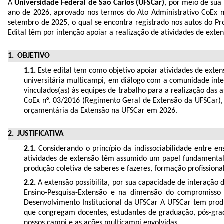
A
Universidade Federal de São Carlos (UFSCar)
, por meio de sua
ano de 2026, aprovado nos termos do Ato Administrativo CoEx n
setembro de 2025, o qual se encontra registrado nos autos do Pr
Edital têm por intenção apoiar a realização de atividades de ext
OBJETIVO
1.1.
Este edital tem como objetivo apoiar atividades de exte
universitária multicampi, em diálogo com a comunidade inte
vinculados(as) às equipes de trabalho para a realização das a
CoEx n°. 03/2016 (Regimento Geral de Extensão da UFSCar), d
orçamentária da Extensão na UFSCar em 2026.
JUSTIFICATIVA
2.1.
Considerando o princípio da indissociabilidade entre 
atividades de extensão têm assumido um papel fundamental p
produção coletiva de saberes e fazeres, formação profission
2.2.
A extensão possibilita, por sua capacidade de interação 
Ensino-Pesquisa-Extensão e na dimensão do compromisso e
Desenvolvimento Institucional da UFSCar A UFSCar tem produ
que congregam docentes, estudantes de graduação, pós-grad
nossos campi e as ações multicampi envolvidas.