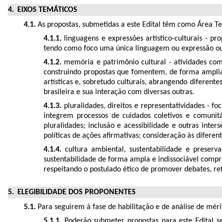
EIXOS TEMÁTICOS
4.1.
As propostas, submetidas a este Edital têm como Área Te
4.1.1.
linguagens e expressões artístico-culturais - pr
tendo como foco uma única linguagem ou expressão ou o
4.1.2.
memória e patrimônio cultural - atividades com 
construindo propostas que fomentem, de forma ampliad
artísticas e, sobretudo culturais, abrangendo diferent
brasileira e sua interação com diversas outras.
4.1.3.
pluralidades, direitos e representatividades - f
integrem processos de cuidados coletivos e comunitár
pluralidades; inclusão e acessibilidade e outras inter
políticas de ações afirmativas; consideração às difere
4.1.4.
cultura ambiental, sustentabilidade e preserv
sustentabilidade de forma ampla e indissociável compre
respeitando o postulado ético de promover debates, re
ELEGIBILIDADE DOS PROPONENTES
5.1.
Para seguirem à fase de habilitação e de análise de méri
5.1.1.
Poderão submeter propostas para este Edital ser