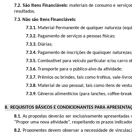
7.2.
São Itens Financiáveis:
materiais de consumo e serviços 
resultados.
7.3.
Não são Itens Financiáveis:
7.3.1.
Material Permanente de qualquer natureza (equi
7.3.2.
Pagamento de serviços a pessoas físicas;
7.3.3.
Diárias;
7.3.4.
Pagamento de inscrições de quaisquer naturezas
7.3.5.
Combustível para veículo particular e/ou carro o
7.3.6.
Transporte para o público-alvo da atividade;
7.3.7.
Prêmios ou brindes, tais como troféus, vale-livro
7.3.8.
Material de uso pessoal, tais como itens de vestu
7.3.9.
Gêneros alimentícios (para lanches, coffee-break 
REQUISITOS BÁSICOS E CONDICIONANTES PARA APRESENTA
8.1.
As propostas deverão ser exclusivamente apresentadas v
“Propor uma nova atividade”, respeitando os prazos indicado
8.2.
Proponentes devem observar a necessidade de vinculação