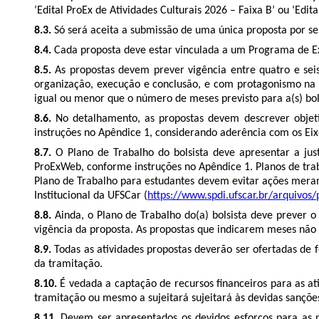
‘Edital ProEx de Atividades Culturais 2026 – Faixa B’ ou ‘Edita
8.3.
Só será aceita a submissão de uma única proposta por ser
8.4.
Cada proposta deve estar vinculada a um Programa de Ext
8.5.
As propostas devem prever vigência entre quatro e sei
organização, execução e conclusão, e com protagonismo na 
igual ou menor que o número de meses previsto para a(s) bolsa
8.6.
No detalhamento, as propostas devem descrever objeti
instruções no Apêndice 1, considerando aderência com os Eix
8.7.
O Plano de Trabalho do bolsista deve apresentar a jus
ProExWeb, conforme instruções no Apêndice 1. Planos de traba
Plano de Trabalho para estudantes devem evitar ações meram
Institucional da UFSCar (
https://www.spdi.ufscar.br/arquivos
8.8.
Ainda, o Plano de Trabalho do(a) bolsista deve prever 
vigência da proposta. As propostas que indicarem meses não c
8.9.
Todas as atividades propostas deverão ser ofertadas de 
da tramitação.
8.10.
É vedada a captação de recursos financeiros para as at
tramitação ou mesmo a sujeitará sujeitará às devidas sançõe
8.11.
Devem ser apresentados os devidos esforços para as 