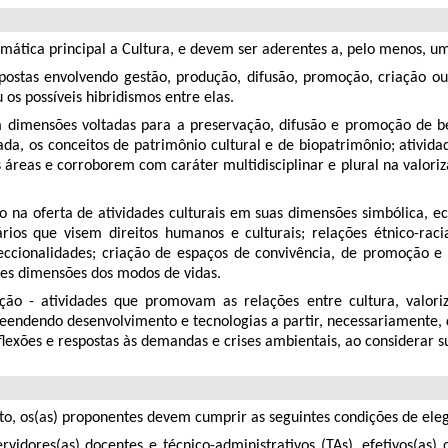
mática principal a Cultura, e devem ser aderentes a, pelo menos, um
opostas envolvendo gestão, produção, difusão, promoção, criação ou f
s possíveis hibridismos entre elas.
dimensões voltadas para a preservação, difusão e promoção de bens
a, os conceitos de patrimônio cultural e de biopatrimônio; ativid
es áreas e corroborem com caráter multidisciplinar e plural na valo
oco na oferta de atividades culturais em suas dimensões simbólica, 
ios que visem direitos humanos e culturais; relações étnico-racia
seccionalidades; criação de espaços de convivência, de promoção e d
ntes dimensões dos modos de vidas.
ação - atividades que promovam as relações entre cultura, valor
endendo desenvolvimento e tecnologias a partir, necessariamente, da
ﬂexões e respostas às demandas e crises ambientais, ao considerar s
to, os(as) proponentes devem cumprir as seguintes condições de eleg
vidores(as) docentes e técnico-administrativos (TAs), efetivos(as)