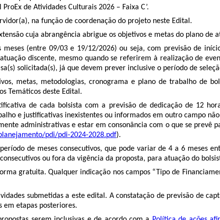
l ProEx de Atividades Culturais 2026 – Faixa C’.
vidor(a), na função de coordenação do projeto neste Edital.
ensão cuja abrangência abrigue os objetivos e metas do plano de at
s meses (entre 09/03 e 19/12/2026) ou seja, com previsão de iní
atuação discente, mesmo quando se referirem à realização de event
(s) solicitada(s), já que devem prever inclusive o período de seleção
vos, metas, metodologias, cronograma e plano de trabalho de bol
os Temáticos deste Edital.
tificativa de cada bolsista com a previsão de dedicação de 12 ho
lho e justificativas inexistentes ou informados em outro campo não 
ente administrativas e estar em consonância com o que se prevê pa
/planejamento/pdi/pdi-2024-2028.pdf
).
o período de meses consecutivos, que pode variar de 4 a 6 meses 
onsecutivos ou fora da vigência da proposta, para atuação do bolsist
forma gratuita. Qualquer indicação nos campos “Tipo de Financiamen
ividades submetidas a este edital. A constatação de previsão de cap
s em etapas posteriores.
propostas serem inclusivas e de acordo com a
Política de ações afi