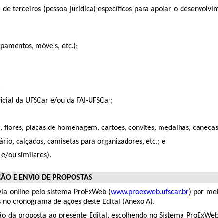
de terceiros (pessoa jurídica) específicos para apoiar o desenvolv
pamentos, móveis, etc.);
;
ficial da UFSCar e/ou da FAI-UFSCar;
s, flores, placas de homenagem, cartões, convites, medalhas, canecas,
ário, calçados, camisetas para organizadores, etc.; e
e/ou similares).
ÇÃO E ENVIO DE PROPOSTAS
ia online pelo sistema ProExWeb (
www.proexweb.ufscar.br
) por me
s no cronograma de ações deste Edital (Anexo A).
 da proposta ao presente Edital, escolhendo no Sistema ProExWeb a 