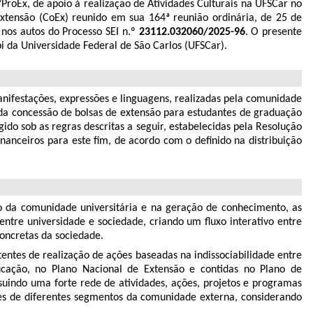
5/ProEx, de apoio à realização de Atividades Culturais na UFSCar no
xtensão (CoEx) reunido em sua 164ª reunião ordinária, de 25 de
 nos autos do Processo SEI n.º
23112.032060/2025-96
. O presente
i da Universidade Federal de São Carlos (UFSCar).
nifestações, expressões e linguagens, realizadas pela comunidade
 da concessão de bolsas de extensão para estudantes de graduação
gido sob as regras descritas a seguir, estabelecidas pela Resolução
nanceiros para este fim, de acordo com o definido na distribuição
o da comunidade universitária e na geração de conhecimento, as
ntre universidade e sociedade, criando um ﬂuxo interativo entre
oncretas da sociedade.
tentes de realização de ações baseadas na indissociabilidade entre
ucação, no Plano Nacional de Extensão e contidas no Plano de
uindo uma forte rede de atividades, ações, projetos e programas
tes de diferentes segmentos da comunidade externa, considerando