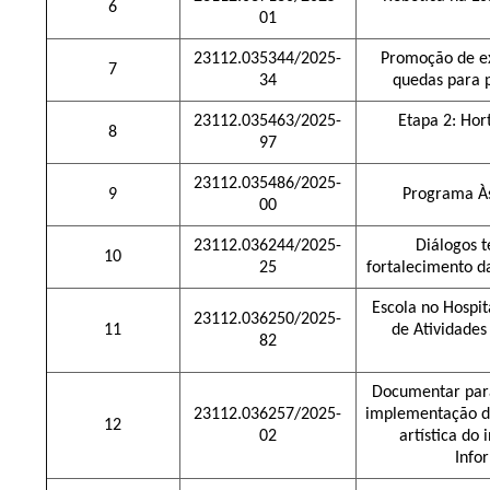
6
01
23112.035344/2025-
Promoção de ex
7
34
quedas para p
23112.035463/2025-
Etapa 2: Hor
8
97
23112.035486/2025-
9
Programa Às
00
23112.036244/2025-
Diálogos t
10
25
fortalecimento d
Escola no Hospi
23112.036250/2025-
11
de Atividades
82
Documentar para
23112.036257/2025-
implementação do
12
02
artística do 
Info