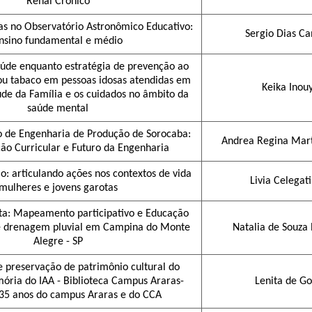
Renal Crônico
as no Observatório Astronômico Educativo:
Sergio Dias C
nsino fundamental e médio
úde enquanto estratégia de prevenção ao
/ou tabaco em pessoas idosas atendidas em
Keika Inou
de da Família e os cuidados no âmbito da
saúde mental
o de Engenharia de Produção de Sorocaba:
Andrea Regina Mart
o Curricular e Futuro da Engenharia
io: articulando ações nos contextos de vida
Livia Celegat
mulheres e jovens garotas
ta: Mapeamento participativo e Educação
e drenagem pluvial em Campina do Monte
Natalia de Souza 
Alegre - SP
 preservação de patrimônio cultural do
ria do IAA - Biblioteca Campus Araras-
Lenita de Go
35 anos do campus Araras e do CCA