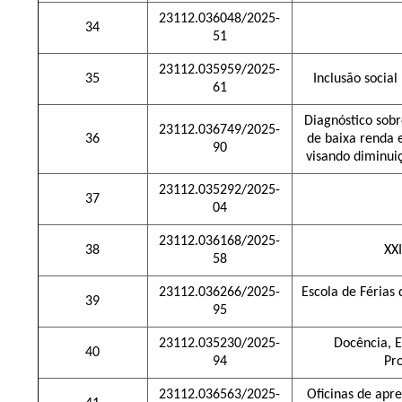
23112.036048/2025-
34
51
23112.035959/2025-
35
Inclusão socia
61
Diagnóstico sob
23112.036749/2025-
36
de baixa renda e
90
visando diminui
23112.035292/2025-
37
04
23112.036168/2025-
38
XX
58
23112.036266/2025-
Escola de Férias
39
95
23112.035230/2025-
Docência, 
40
94
Pr
23112.036563/2025-
Oficinas de apr