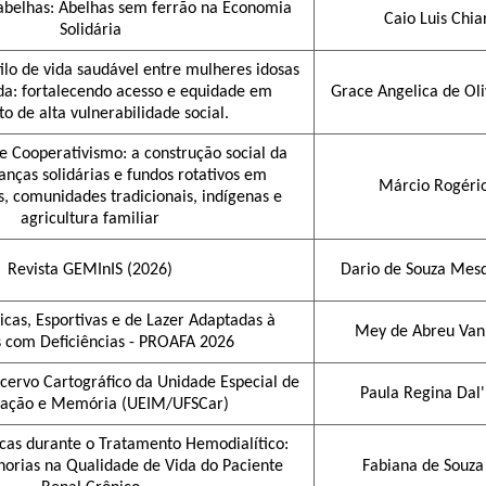
abelhas: Abelhas sem ferrão na Economia
Caio Luis Chiar
Solidária
lo de vida saudável entre mulheres idosas
da: fortalecendo acesso e equidade em
Grace Angelica de Ol
to de alta vulnerabilidade social.
 e Cooperativismo: a construção social da
nanças solidárias e fundos rotativos em
Márcio Rogério
, comunidades tradicionais, indígenas e
agricultura familiar
Revista GEMInIS (2026)
Dario de Souza Mesq
sicas, Esportivas e de Lazer Adaptadas à
Mey de Abreu Van
 com Deficiências - PROAFA 2026
cervo Cartográfico da Unidade Especial de
Paula Regina Dal
mação e Memória (UEIM/UFSCar)
icas durante o Tratamento Hemodialítico:
orias na Qualidade de Vida do Paciente
Fabiana de Souza