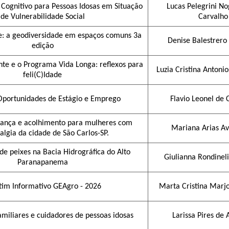
 Cognitivo para Pessoas Idosas em Situação
Lucas Pelegrini No
de Vulnerabilidade Social
Carvalho
: a geodiversidade em espaços comuns 3a
Denise Balestrer
edição
nte e o Programa Vida Longa: reflexos para
Luzia Cristina Antoni
feli(C)Idade
Oportunidades de Estágio e Emprego
Flavio Leonel de 
Dança e acolhimento para mulheres com
Mariana Arias Av
algia da cidade de São Carlos-SP.
e peixes na Bacia Hidrográfica do Alto
Giulianna Rondinel
Paranapanema
tim Informativo GEAgro - 2026
Marta Cristina Marjo
amiliares e cuidadores de pessoas idosas
Larissa Pires de