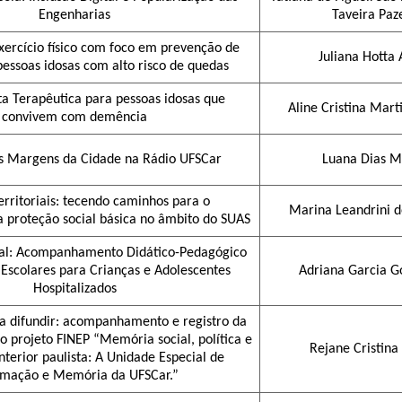
Engenharias
Taveira Paze
ercício físico com foco em prevenção de
Juliana Hotta 
essoas idosas com alto risco de quedas
ta Terapêutica para pessoas idosas que
Aline Cristina Mart
convivem com demência
 Margens da Cidade na Rádio UFSCar
Luana Dias M
erritoriais: tecendo caminhos para o
Marina Leandrini d
a proteção social básica no âmbito do SUAS
tal: Acompanhamento Didático-Pedagógico
 Escolares para Crianças e Adolescentes
Adriana Garcia G
Hospitalizados
 difundir: acompanhamento e registro da
 projeto FINEP “Memória social, política e
Rejane Cristina
interior paulista: A Unidade Especial de
rmação e Memória da UFSCar.”