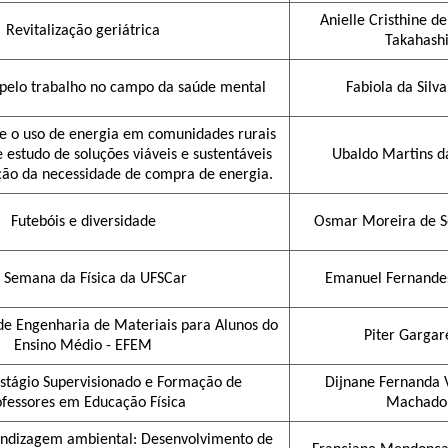
Anielle Cristhine d
Revitalização geriátrica
Takahash
l pelo trabalho no campo da saúde mental
Fabiola da Silv
re o uso de energia em comunidades rurais
 estudo de soluções viáveis e sustentáveis
Ubaldo Martins d
ção da necessidade de compra de energia.
Futebóis e diversidade
Osmar Moreira de S
I Semana da Física da UFSCar
Emanuel Fernande
 de Engenharia de Materiais para Alunos do
Piter Gargar
Ensino Médio - EFEM
Estágio Supervisionado e Formação de
Dijnane Fernanda 
ofessores em Educação Física
Machado
endizagem ambiental: Desenvolvimento de