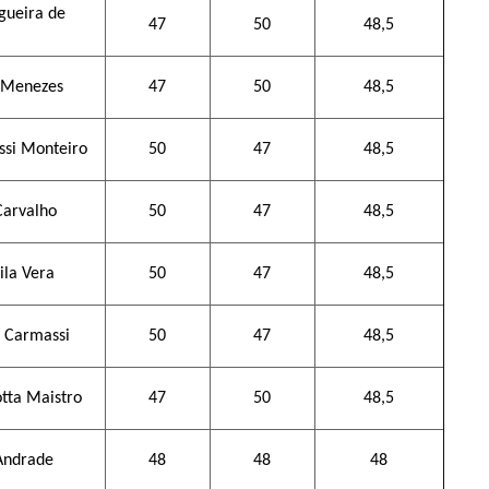
gueira de
47
50
48,5
o Menezes
47
50
48,5
ossi Monteiro
50
47
48,5
Carvalho
50
47
48,5
ila Vera
50
47
48,5
i Carmassi
50
47
48,5
tta Maistro
47
50
48,5
 Andrade
48
48
48