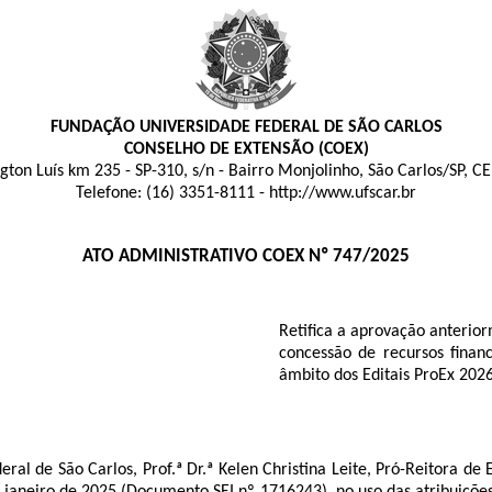
FUNDAÇÃO UNIVERSIDADE FEDERAL DE SÃO CARLOS
CONSELHO DE EXTENSÃO (COEX)
gton Luís km 235 - SP-310, s/n - Bairro Monjolinho, São Carlos/SP, C
Telefone: (16) 3351-8111 - http://www.ufscar.br
ATO ADMINISTRATIVO COEX Nº 747/2025
Retifica a aprovação anterior
concessão de recursos finan
âmbito dos Editais ProEx 2026
al de São Carlos, Prof.ª Dr.ª Kelen Christina Leite, Pró-Reitora de
de janeiro de 2025 (Documento SEI nº
1716243
), no uso das atribuiçõe