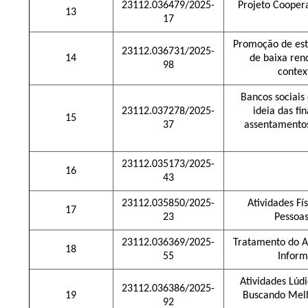
23112.036479/2025-
Projeto Cooper
13
17
Promoção de esti
23112.036731/2025-
14
de baixa ren
98
contex
Bancos sociais
23112.037278/2025-
ideia das fi
15
37
assentamentos
23112.035173/2025-
16
43
23112.035850/2025-
Atividades Fí
17
23
Pessoas
23112.036369/2025-
Tratamento do A
18
55
Infor
Atividades Lúd
23112.036386/2025-
19
Buscando Melh
92