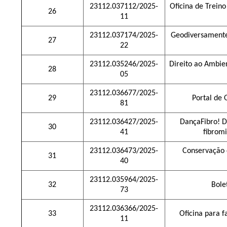
23112.037112/2025-
Oficina de Treino
26
11
23112.037174/2025-
Geodiversamente
27
22
23112.035246/2025-
Direito ao Ambie
28
05
23112.036677/2025-
29
Portal de 
81
23112.036427/2025-
DançaFibro! 
30
41
fibromi
23112.036473/2025-
Conservação d
31
40
23112.035964/2025-
32
Bole
73
23112.036366/2025-
33
Oficina para f
11