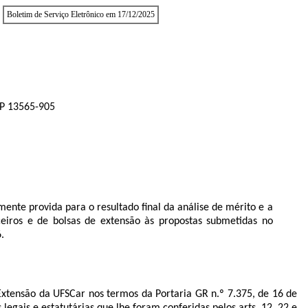
Boletim de Serviço Eletrônico em 17/12/2025
EP 13565-905
mente provida para o resultado final da análise de mérito e a
ceiros e de bolsas de extensão às propostas submetidas no
.
 Extensão da UFSCar nos termos da Portaria GR n.º 7.375, de 16 de
s legais e estatutárias que lhe foram conferidas pelos arts. 12, 22 e