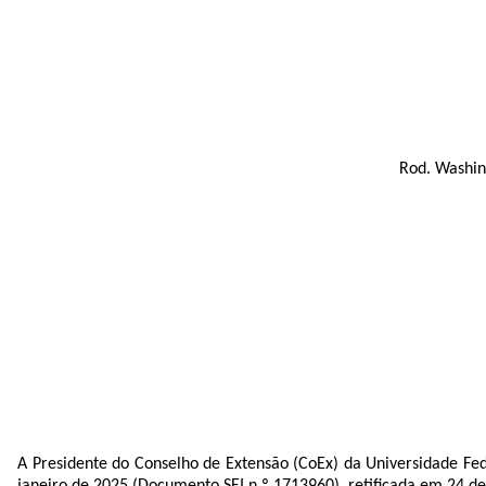
Rod. Washin
A
Presidente do Conselho de Extensão (CoEx) da Universidade Feder
janeiro de 2025 (Documento SEI n.º
1713960
), retificada em 24 