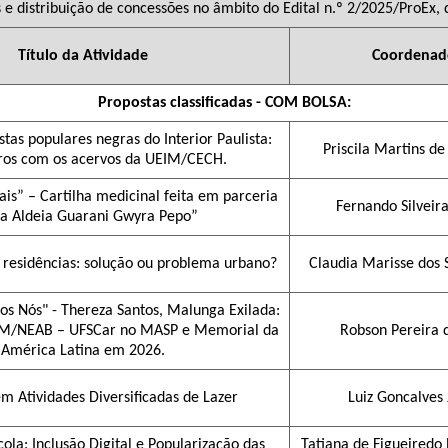
 e distribuição de concessões no âmbito do Edital n.º 2/2025/ProEx,
Título da Atividade
Coordenad
Propostas classificadas - COM BOLSA:
tas populares negras do Interior Paulista:
Priscila Martins d
ros com os acervos da UEIM/CECH.
ais” – Cartilha medicinal feita em parceria
Fernando Silveir
a Aldeia Guarani Gwyra Pepo”
s residências: solução ou problema urbano?
Claudia Marisse dos 
os Nós" - Thereza Santos, Malunga Exilada:
IM/NEAB – UFSCar no MASP e Memorial da
Robson Pereira d
América Latina em 2026.
em Atividades Diversificadas de Lazer
Luiz Goncalves 
ola: Inclusão Digital e Popularização das
Tatiana de Figueiredo 