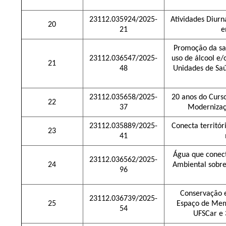
23112.035924/2025-
Atividades Diurn
20
21
e
Promoção da sa
23112.036547/2025-
uso de álcool e
21
48
Unidades de Saú
23112.035658/2025-
20 anos do Curs
22
37
Modernizaçã
23112.035889/2025-
Conecta territór
23
41
Água que conec
23112.036562/2025-
24
Ambiental sobr
96
Conservação e
23112.036739/2025-
25
Espaço de Memó
54
UFSCar e 