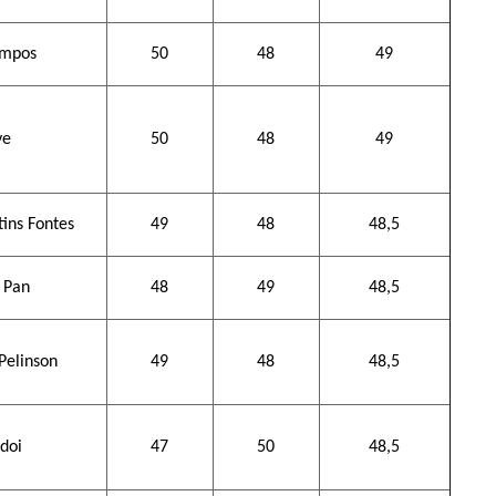
ampos
50
48
49
ye
50
48
49
ins Fontes
49
48
48,5
i Pan
48
49
48,5
Pelinson
49
48
48,5
doi
47
50
48,5