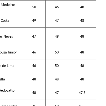
e Medeiros
50
46
48
i
a Costa
49
47
48
as Neves
47
49
48
ouza Junior
46
50
48
s de Lima
46
50
48
ella
48
48
48
Vedovatto
48
47
47,5