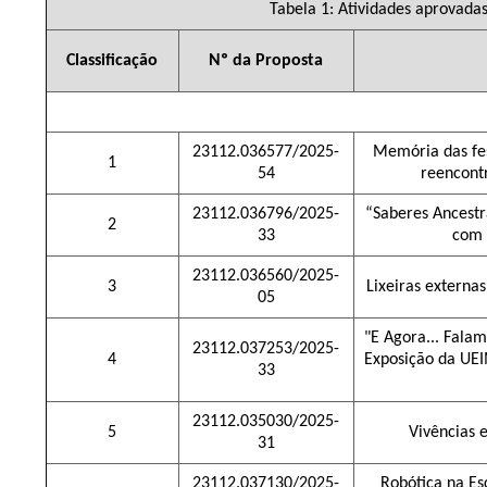
Tabela 1: Atividades aprovadas
Classificação
Nº da Proposta
23112.036577/2025-
Memória das fes
1
54
reencont
23112.036796/2025-
“Saberes Ancestr
2
33
com 
23112.036560/2025-
3
Lixeiras externa
05
"E Agora... Falam
23112.037253/2025-
4
Exposição da UE
33
23112.035030/2025-
5
Vivências 
31
23112.037130/2025-
Robótica na Esc