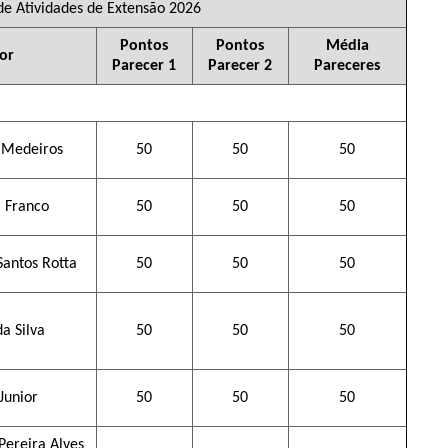
 de Atividades de Extensão 2026
Pontos
Pontos
Média
or
Parecer 1
Parecer 2
Pareceres
e Medeiros
50
50
50
a Franco
50
50
50
Santos Rotta
50
50
50
a Silva
50
50
50
Junior
50
50
50
Pereira Alves