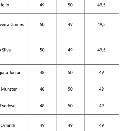
iello
49
50
49,5
iveira Gomes
50
49
49,5
 Silva
50
49
49,5
uita Junior
48
50
49
 Munster
48
50
49
'Evedove
48
50
49
 Orlandi
49
49
49