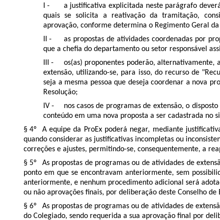
a justificativa explicitada neste parágrafo de
quais se solicita a reativação da tramitação, co
aprovação,
conforme determina o
Regimento Geral da 
as propostas de atividades coordenadas por pr
que a chefia do departamento ou setor responsável assim
os(as) proponentes poderão, alternativamente, 
extensão, utilizando-se, para isso, do recurso de "R
seja a mesma pessoa que deseja coordenar a nova prop
Resolução;
nos casos de programas de extensão, o disposto
conteúdo em uma nova proposta a ser cadastrada no s
A equipe da ProEx poderá negar, mediante justificati
quando considerar as justificativas incompletas ou inconsist
correções e ajustes, permitindo-se, consequentemente, a re
As propostas
de programas ou de atividades de extensã
ponto em que se encontravam anteriormente, sem possibilid
anteriormente, e nenhum procedimento adicional será adotad
ou não aprovações finais, por deliberação deste Conselho de 
As propostas
de programas ou de atividades de extensã
do Colegiado, sendo requerida a sua aprovação final por del