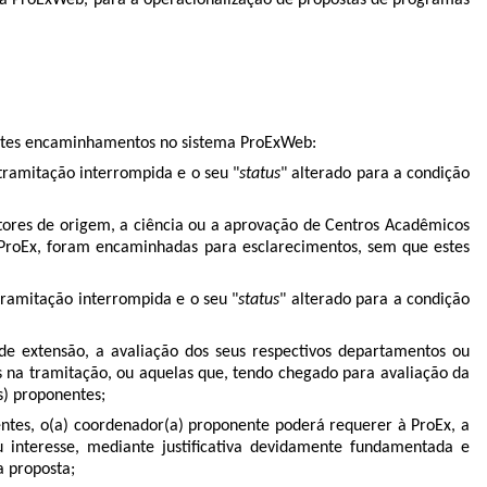
ma ProExWeb, para a operacionalização de propostas
de programas
uintes encaminhamentos no sistema ProExWeb:
tramitação interrompida e o seu "
status
" alterado para a condição
tores de origem, a ciência ou a aprovação de Centros Acadêmicos
a ProEx, foram encaminhadas para esclarecimentos, sem que estes
tramitação interrompida e o seu "
status
" alterado para a condição
e extensão, a avaliação dos seus respectivos departamentos ou
s na tramitação, ou aquelas que, tendo chegado para avaliação da
s) proponentes;
ntes, o(a) coordenador(a) proponente poderá requerer à ProEx, a
u interesse, mediante justificativa devidamente fundamentada e
a proposta;