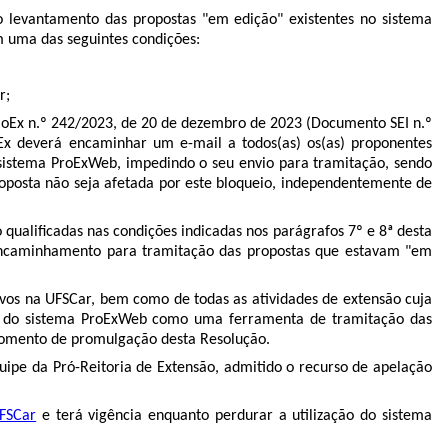
o levantamento das propostas "em edição" existentes no sistema
m uma das seguintes condições:
r;
CoEx n.º 242/2023, de 20 de dezembro de 2023 (Documento SEI n.º
oEx deverá encaminhar um e-mail a todos(as) os(as) proponentes
o sistema ProExWeb, impedindo o seu envio para tramitação, sendo
roposta não seja afetada por este bloqueio, independentemente de
qualificadas nas condições indicadas nos parágrafos 7º e 8ª desta
o encaminhamento para tramitação das propostas que estavam "em
vos na UFSCar, bem como de todas as atividades de extensão cuja
nto do sistema ProExWeb como uma ferramenta de tramitação das
 momento de promulgação desta Resolução.
uipe da Pró-Reitoria de Extensão, admitido o recurso de apelação
UFSCar
e terá vigência enquanto perdurar a utilização do sistema