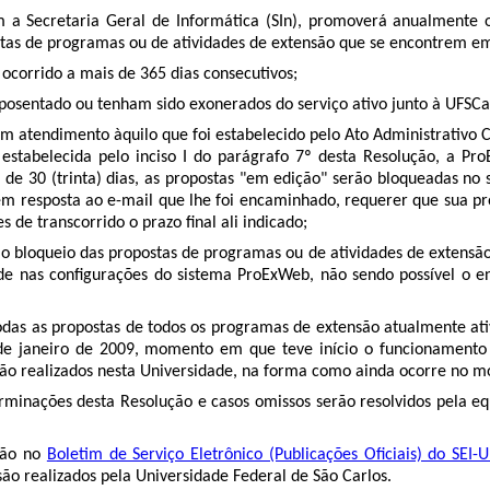
m a Secretaria Geral de Informática (SIn), promoverá anualmente 
ostas de programas ou de atividades de extensão que se encontrem e
ocorrido a mais de 365 dias consecutivos;
posentado ou tenham sido exonerados do serviço ativo junto à UFSCa
atendimento àquilo que foi estabelecido pelo Ato Administrativo 
estabelecida pelo inciso I do parágrafo 7º desta Resolução, a Pr
 de 30 (trinta) dias, as propostas "em edição" serão bloqueadas n
em resposta ao e-mail que lhe foi encaminhado, requerer que sua p
es de transcorrido o prazo final ali indicado;
o bloqueio das propostas de programas ou de atividades de extensão 
dade nas configurações do sistema ProExWeb, não sendo possível 
odas as propostas
de todos os programas de extensão atualmente ati
1º de janeiro de 2009, momento em que teve início o funcioname
nsão realizados nesta Universidade, na forma como ainda ocorre no
rminações desta Resolução e
casos omissos serão resolvidos pela eq
ção no
Boletim de Serviço Eletrônico (Publicações Oficiais) do SEI-
ão realizados pela Universidade Federal de São Carlos.