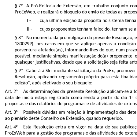
A Pró-Reitoria de Extensão, em trabalho conjunto co
ProExWeb, e realizará o bloqueio do envio de todas as prop
cuja última edição da proposta no sistema tenha 
cujos proponentes tenham falecido, tenham se a
No momento da promulgação da presente Resolução, em 
1300299
), nos casos em que se aplique apenas a condição 
porventura afetados(as), informando-lhes de que, num prazo
possível, mediante simples manifestação do(a) proponente, 
quaisquer justificativas, desde que a solicitação seja feita ant
Caberá à SIn, mediante solicitação da ProEx, promover 
Resolução, aplicando regramento próprio para esta finali
edição", após efetivado o seu bloqueio;
As determinações da presente Resolução aplicam-se a t
data de início esteja registrada como sendo a partir do dia 
propostas e dos relatórios de programas e de atividades de exte
Possíveis dúvidas em relação à implementação das dete
ao plenário deste Conselho de Extensão, quando requerido.
Esta Resolução
entra em vigor na data de sua publica
ProExWeb para a gestão dos programas e das atividades de extens