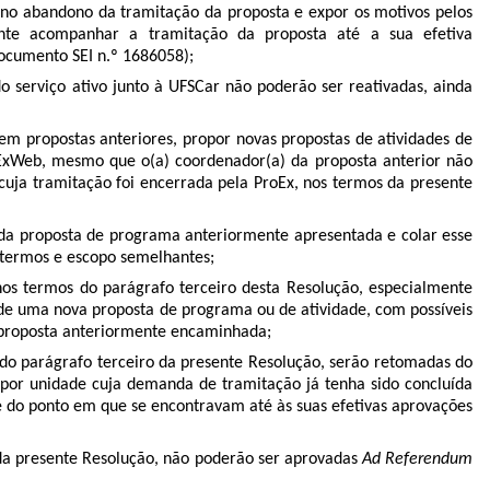
am no abandono da tramitação da proposta
e expor os motivos pelos
nente acompanhar a tramitação da proposta até a sua efetiva
ocumento SEI n.º
1686058
)
;
 serviço ativo junto à UFSCar não poderão ser reativadas, ainda
em propostas anteriores, propor novas propostas de atividades de
ProExWeb, mesmo que o(a) coordenador(a) da proposta anterior não
cuja tramitação foi encerrada pela ProEx, nos termos da presente
o da proposta de programa anteriormente apresentada e colar esse
termos e escopo semelhantes;
nos termos do parágrafo terceiro desta Resolução, especialmente
o de uma nova proposta de programa ou de atividade, com possíveis
e proposta anteriormente encaminhada;
do parágrafo terceiro da presente Resolução, serão retomadas do
 por unidade cuja demanda de tramitação já tenha sido concluída
 do ponto em que se encontravam até às suas efetivas aprovações
da presente Resolução, não poderão ser aprovadas
Ad Referendum