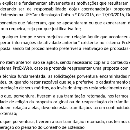
verá explicar e fundamentar ativamente as motivações que resultar
nsiderando ser de responsabilidade do(a) coordenador(a) propo
Extensão na UFSCar (Resolução CoEx n.º 03/2016, de 17/03/2016, D
oponentes que faleceram, que se aposentaram ou que exoneraram do
 o requeira, seja por que justificativa for;
a qualquer tempo e sem prejuízos em relação àquilo que aconteceu 
ecuperar informações de atividade anterior" existente no sistema 
osta, sendo tal procedimento preferível à reativação de propostas 
 no item anterior não se aplica, sendo necessário copiar o conteúd
istema ProExWeb, caso se pretenda reapresentar uma proposta com 
va técnica fundamentada, as solicitações porventura encaminhadas 
entes, ou quando restar razoável que seja preferível o cadastrament
apreciação de seus méritos, ao invés do simples restabelecimento d
o que, porventura, tiverem a sua tramitação retomada, nos termos 
ade de edição da proposta original ou de reapreciação do trâmite
o em relação a elas, devendo estas tramitações terem continuidade
Extensão;
o que, porventura, tiverem a sua tramitação retomada, nos termos 
iberação do plenário do Conselho de Extensão;