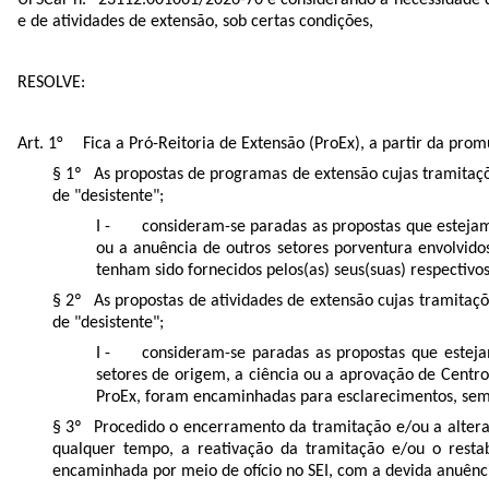
UFSCar n.º
23112.001061/2026-70
e considerando a necessidade 
e de atividades de extensão, sob certas condições,
RESOLVE:
Fica a Pró-Reitoria de Extensão (ProEx), a partir da p
As propostas de programas de extensão cujas tramitaçõ
de "desistente";
consideram-se paradas as propostas que esteja
ou a anuência de outros setores porventura envolvid
tenham sido fornecidos pelos(as) seus(suas) respectivo
As propostas de atividades de extensão cujas tramitaç
de "desistente";
consideram-se paradas as propostas que estej
setores de origem, a ciência ou a aprovação de Centr
ProEx, foram encaminhadas para esclarecimentos, sem q
Procedido o encerramento da tramitação e/ou a altera
qualquer tempo, a reativação da tramitação e/ou o resta
encaminhada por meio de ofício no SEI, com a devida anuênci