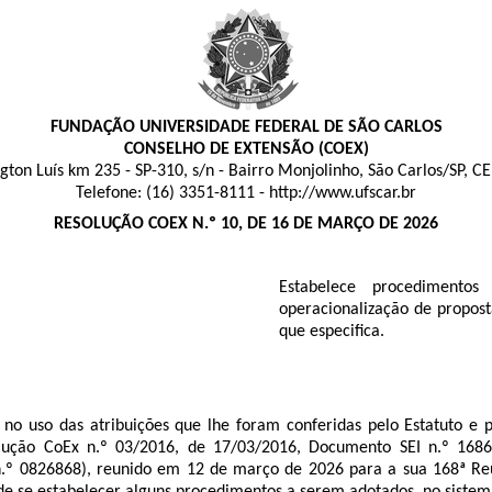
FUNDAÇÃO UNIVERSIDADE FEDERAL DE SÃO CARLOS
CONSELHO DE EXTENSÃO (COEX)
gton Luís km 235 - SP-310, s/n - Bairro Monjolinho, São Carlos/SP, C
Telefone: (16) 3351-8111 - http://www.ufscar.br
RESOLUÇÃO COEX N.º 10,
DE 16 DE MARÇO DE 2026
Estabelece procedimento
operacionalização de propos
que especifica.
, no uso das atribuições que lhe foram conferidas pelo Estatuto e
lução CoEx n.º 03/2016, de 17/03/2016, Documento SEI n.º
168
n.º
0826868
),
reunido em 12
de março de 2026
para a sua 168ª Reu