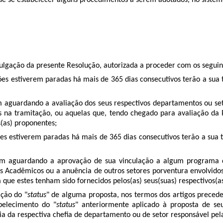
de se estabelecer alguns procedimentos a serem adotados, no siste
romulgação da presente Resolução, autorizada a proceder com os seg
es estiverem paradas há mais de 365 dias consecutivos terão a sua 
m aguardando a avaliação dos seus respectivos departamentos ou se
os na tramitação, ou aquelas que, tendo chegado para avaliação d
s(as) proponentes;
ões estiverem paradas há mais de 365 dias consecutivos terão a sua 
am aguardando a aprovação de sua vinculação a algum programa d
os Acadêmicos ou a anuência de outros setores porventura envolvido
ue estes tenham sido fornecidos pelos(as) seus(suas) respectivos(a
ção do "
status
" de alguma proposta,
nos termos dos artigos precede
belecimento do "
status
" anteriormente aplicado à proposta
de se
a da respectiva chefia de departamento ou de setor responsável pel