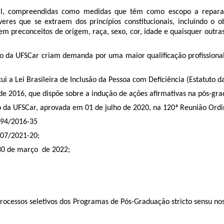
il, compreendidas como medidas que têm como escopo a reparaça
eres que se extraem dos princípios constitucionais, incluindo o o
preconceitos de origem, raça, sexo, cor, idade e quaisquer outras form
o da UFSCar criam demanda por uma maior qualificação profissional
i a Lei Brasileira de Inclusão da Pessoa com Deficiência (Estatuto d
, que dispõe sobre a indução de ações afirmativas na pós-gradua
 da UFSCar, aprovada em 01 de julho de 2020, na 120ª Reunião Ord
294/2016-35
07/2021-20;
30 de março de 2022;
 processos seletivos dos Programas de Pós-Graduação stricto sensu 