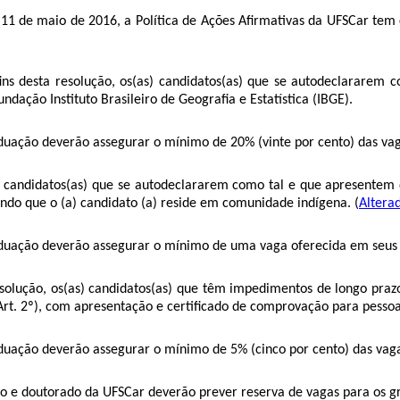
11 de maio de 2016, a Política de Ações Afirmativas da UFSCar tem 
 fins desta resolução, os(as) candidatos(as) que se autodeclarare
undação Instituto Brasileiro de Geografia e Estatística (IBGE).
duação deverão assegurar o mínimo de 20% (vinte por cento) das vaga
s) candidatos(as) que se autodeclararem como tal e que apresentem
ndo que o (a) candidato (a) reside em comunidade indígena. (
Altera
aduação deverão assegurar o mínimo de uma vaga oferecida em seus p
esolução, os(as) candidatos(as) que têm impedimentos de longo prazo
Art. 2º), com apresentação e certificado de comprovação para pessoas
duação deverão assegurar o mínimo de 5% (cinco por cento) das vaga
do e doutorado da UFSCar deverão prever reserva de vagas para os gru