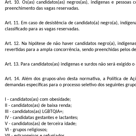
Art. 10. Os(as) candidatos(as) negros(as), indígenas e pessoa
preenchimento das vagas reservadas.
Art. 11. Em caso de desistência de candidato(a) negro(a), indíge
classificado para as vagas reservadas.
Art. 12. Na hipótese de não haver candidatos negro(a), indígen
revertidas para a ampla concorrência, sendo preenchidas pelos d
Art. 13. Para candidatos(as) indígenas e surdos não será exigido o
Art. 14. Além dos grupos-alvo desta normativa, a Política d
demandas específicas para o processo seletivo dos seguintes grup
I - candidatos(as) com obesidade;
II - candidatos(as) de baixa renda;
III - candidatos(as) LGBTQIA+;
IV - candidatas gestantes e lactantes;
V - candidatos(as) de terceira idade;
VI - grupos religiosos;
VII - estrangeiros e refugiados.